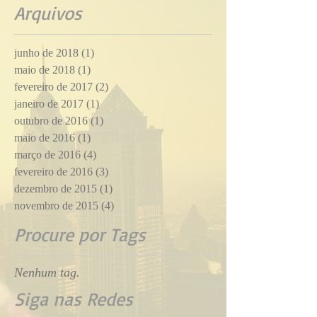
Arquivos
junho de 2018
(1)
1 post
maio de 2018
(1)
1 post
fevereiro de 2017
(2)
2 posts
janeiro de 2017
(1)
1 post
outubro de 2016
(1)
1 post
maio de 2016
(1)
1 post
março de 2016
(4)
4 posts
fevereiro de 2016
(3)
3 posts
dezembro de 2015
(1)
1 post
novembro de 2015
(4)
4 posts
Procure por Tags
Nenhum tag.
Siga nas Redes