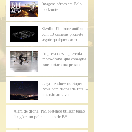
Imagens aéreas em Belo
Horizonte
Skydio R1: drone autônomo
com 13 câmeras promete
seguir qualquer carro
Empresa russa apresenta
'moto-drone' que consegue
transportar uma pessoa
Gaga faz show no Super
Bowl com drones da Intel –
mas não ao vivo
Além de drone, PM pretende utilizar balão
dirigível no policiamento de BH