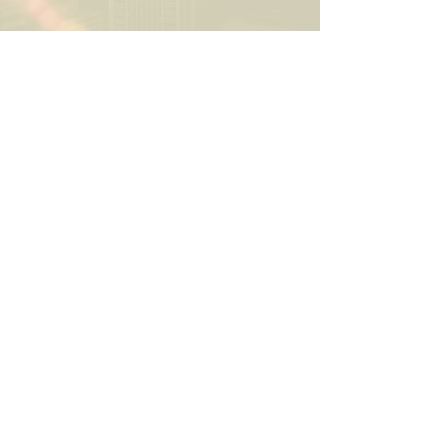
"fotografia aérea", "imagens aéreas",
"filmagem com drone", "drone profissional",
"fotos com drone", "vídeos com drone",
"drone 4k", "vídeo institucional com drone",
"drone para eventos", "drone para
casamentos", "drone para imóveis", "drone
para fazendas",
"drone para construção", "drone para
obras", "drone para festas", "imagens para
marketing",
"produção de vídeo com drone",
"captura aérea", "aerofotografia", "serviço
com drone",