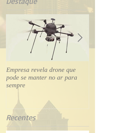
Destaque
Empresa revela drone que
Drone tipo aviã
pode se manter no ar para
transmite voo ao
sempre
smartphone
Recentes