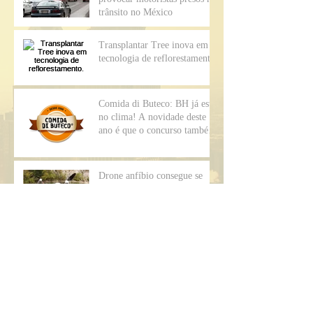
trânsito no México
Transplantar Tree inova em
tecnologia de reflorestamento.
Comida di Buteco: BH já está
no clima! A novidade deste
ano é que o concurso também
vai premiar o me
Drone anfíbio consegue se
manter sob a água por meses
como um submarino
Câmara elege membros de
comissão que analisará
impeachment de Dilma
Arquivos