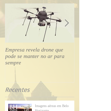
Empresa revela drone que
Drone tipo aviã
pode se manter no ar para
transmite voo ao
sempre
smartphone
Recentes
Imagens aéreas em Belo
Horizonte