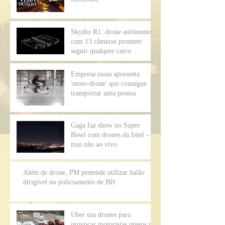
Skydio R1: drone autônomo
com 13 câmeras promete
seguir qualquer carro
Empresa russa apresenta
'moto-drone' que consegue
transportar uma pessoa
Gaga faz show no Super
Bowl com drones da Intel –
mas não ao vivo
Além de drone, PM pretende utilizar balão
dirigível no policiamento de BH
Uber usa drones para
provocar motoristas presos no