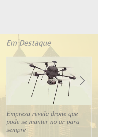
Em Destaque
Empresa revela drone que
Drone tipo aviã
pode se manter no ar para
transmite voo ao
sempre
smartphone