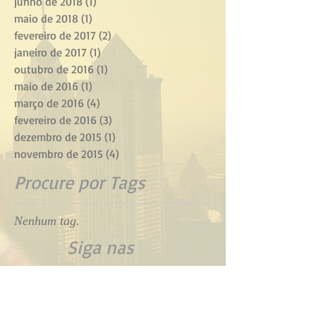
junho de 2018
(1)
1 post
maio de 2018
(1)
1 post
fevereiro de 2017
(2)
2 posts
janeiro de 2017
(1)
1 post
outubro de 2016
(1)
1 post
maio de 2016
(1)
1 post
março de 2016
(4)
4 posts
fevereiro de 2016
(3)
3 posts
dezembro de 2015
(1)
1 post
novembro de 2015
(4)
4 posts
Procure por Tags
Nenhum tag.
Siga nas
Redes