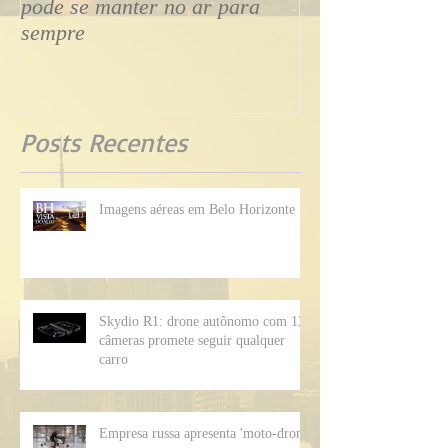
Empresa revela drone que
Drone tipo aviã
pode se manter no ar para
transmite voo ao
sempre
smartphone
Posts Recentes
Imagens aéreas em Belo Horizonte
Skydio R1: drone autônomo com 13
câmeras promete seguir qualquer
carro