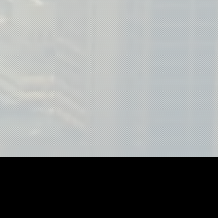
agem com drone", "drone profissional",
one 4k", "vídeo institucional com drone",
tos", "drone para imóveis", "drone para fazendas",
", "drone para festas", "imagens para marketing",
érea", "aerofotografia", "serviço com drone",
vídeo aéreo", "fotos aéreas", "conteúdo com drone",
afista com drone", "piloto de drone", "fotógrafo com drone",