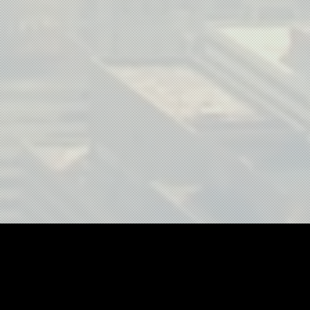
"fotografia aérea", "imagens aéreas", "film
"fotos com drone", "vídeos com drone", "dr
"drone para eventos", "drone para casamen
"drone para construção", "drone para obras
"produção de vídeo com drone", "captura a
"empresa de drone", "imagens de drone", "
"drone fpv", "gravação com drone", "cinegr