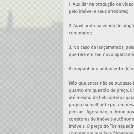
1. Auxiliar na produção de víde
pelo imóvel e seus arredores; 
2. Auxiliando na venda de amplo
comprador; 
3. No caso de lançamentos, poss
que terá em seu novo apartame
Acompanhar o andamento de o
Não que antes não se pudesse fa
quanto em questão de preço. Er
até mesmo de helicópteros para 
projeto semelhante por empres
pensar… Agora não, o drone poss
corretores de imóveis autônomo
imóveis. O preço do “brinquedin
comprar um que faça filmagens 