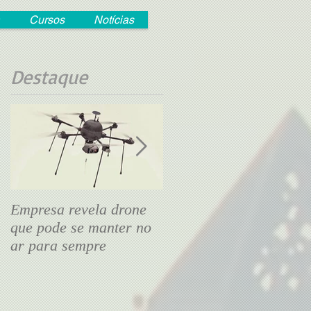
Cursos
Notícias
Destaque
Empresa revela drone
Drone tipo avião de
que pode se manter no
papel transmite voo ao
ar para sempre
vivo pelo smartphone