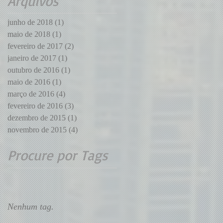
Arquivos
impeachment de
Dilma
junho de 2018
(1)
1 post
maio de 2018
(1)
1 post
fevereiro de 2017
(2)
2 posts
janeiro de 2017
(1)
1 post
outubro de 2016
(1)
1 post
maio de 2016
(1)
1 post
março de 2016
(4)
4 posts
fevereiro de 2016
(3)
3 posts
dezembro de 2015
(1)
1 post
novembro de 2015
(4)
4 posts
Procure por Tags
Nenhum tag.