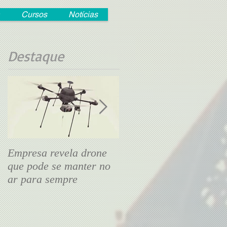
Cursos
Notícias
Destaque
Empresa revela drone
Drone tipo avião de
que pode se manter no
papel transmite voo ao
ar para sempre
vivo pelo smartphone