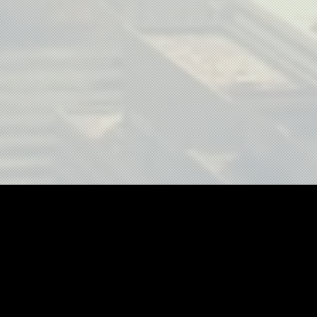
"fotografia aérea", "imagens aéreas", "film
"fotos com drone", "vídeos com drone", "dr
"drone para eventos", "drone para casamen
"drone para construção", "drone para obras
"produção de vídeo com drone", "captura a
"empresa de drone", "imagens de drone", "
"drone fpv", "gravação com drone", "cinegr
"drone em alta definição", "inspeção aére
"monitoramento com drone", "imagem 360 c
"drone para publicidade", "drone para clip
"filmagem aérea profissional", "fotografi