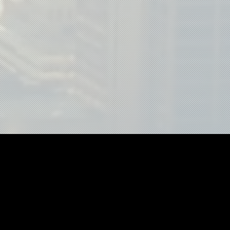
agem com drone", "drone profissional",
one 4k", "vídeo institucional com drone",
tos", "drone para imóveis", "drone para fazendas",
", "drone para festas", "imagens para marketing",
érea", "aerofotografia", "serviço com drone",
vídeo aéreo", "fotos aéreas", "conteúdo com drone",
afista com drone", "piloto de drone", "fotógrafo com drone",
a", "mapeamento com drone", "drone para agricultura",
om drone", "foto aérea profissional", "drone cinematográfico",
es", "drone para vídeos", "drone para promoções",
a com drone", "gravação aérea", "empresa de filmagem com drone",