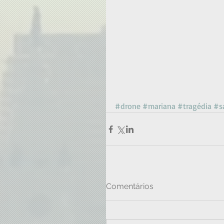
#drone
#mariana
#tragédia
#s
Comentários