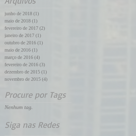
Arquivos
impeachment de
Dilma
junho de 2018
(1)
1 post
maio de 2018
(1)
1 post
fevereiro de 2017
(2)
2 posts
janeiro de 2017
(1)
1 post
outubro de 2016
(1)
1 post
maio de 2016
(1)
1 post
março de 2016
(4)
4 posts
fevereiro de 2016
(3)
3 posts
dezembro de 2015
(1)
1 post
novembro de 2015
(4)
4 posts
Procure por Tags
Nenhum tag.
Siga nas Redes