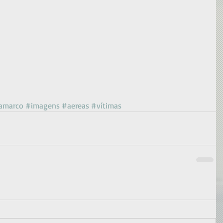
amarco
#imagens
#aereas
#vítimas